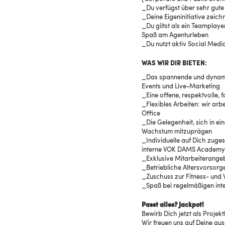
_Du verfügst über sehr gute
_Deine Eigeninitiative zeic
_Du giltst als ein Teamplay
Spaß am Agenturleben
Du nutzt aktiv Social Medi
WAS WIR DIR BIETEN:
Das spannende und dynamis
Events und Live-Marketing
Eine offene, respektvolle,
Flexibles Arbeiten: wir ar
Office
Die Gelegenheit, sich in 
Wachstum mitzuprägen
Individuelle auf Dich zuge
interne VOK DAMS Academy
Exklusive Mitarbeiterange
Betriebliche Altersvorsorg
Zuschuss zur Fitness- und 
Spaß bei regelmäßigen int
Passt alles? Jackpot!
Bewirb Dich jetzt als Projek
Wir freuen uns auf Deine a