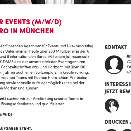
R EVENTS (M/W/D)
ÜRO IN MÜNCHEN
eit führenden Agenturen für Events und Live-Marketing.
KONTAKT
das Unternehmen heute über 250 Mitarbeiter in den 6
An
nd 8 internationalen Büros. Mit einem Jahresumsatz
VO
VOK DAMS eine der umsatzstärksten Eventagenturen
Ka
r Fachzeitschriften w&v und Horizont. Mit über 100
42
 Jahren auch einen Spitzenplatz im Kreativranking.
namischen Teams mit flachen Hierarchien. Wir bieten
ung sowie schnelle Aufstiegsmöglichkeiten bei der
INTERESSI
len Marken und Kunden.
JETZT BEW
nkt suchen wir zur Verstärkung unseres Teams in
lösungsorientierten und qualifizierten
M/W/D)
DRUCKEN 
AUFGABEN STEHT: