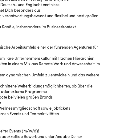
 Deutsch- und Englischkenntnisse
hnet Dich besonders aus
er, verantwortungsbewusst und flexibel und hast großen
a Kanäle, insbesondere im Businesskontext
che Arbeitsumfeld einer der führenden Agenturen für
 familiäre Unternehmenskultur mit flachen Hierarchien
beiten in einem Mix aus Remote Work und Anwesenheit im
einem dynamischen Umfeld zu entwickeln und das weitere
schnittene Weiterbildungsmöglichkeiten, ob über die
 oder externe Programme
bote bei vielen großen Brands
e
Wellnessmitgliedschaft sowie Jobtickets
ernen Events und Teamaktivitäten
tleiter Events (m/w/d)!
ussagekräftige Bewerbung unter Angabe Deiner