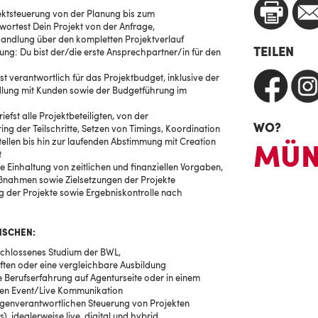
ektsteuerung von der Planung bis zum
wortest Dein Projekt von der Anfrage,
handlung über den kompletten Projektverlauf
TEILEN
ng: Du bist der/die erste Ansprechpartner/in für den
 verantwortlich für das Projektbudget, inklusive der
lung mit Kunden sowie der Budgetführung im
efst alle Projektbeteiligten, von der
WO?
ng der Teilschritte, Setzen von Timings, Koordination
tellen bis hin zur laufenden Abstimmung mit Creation
MÜN
t
ie Einhaltung von zeitlichen und finanziellen Vorgaben,
aßnahmen sowie Zielsetzungen der Projekte
ng der Projekte sowie Ergebniskontrolle nach
NSCHEN:
schlossenes Studium der BWL,
en oder eine vergleichbare Ausbildung
 Berufserfahrung auf Agenturseite oder in einem
hen Event/Live Kommunikation
igenverantwortlichen Steuerung von Projekten
, idealerweise live, digital und hybrid