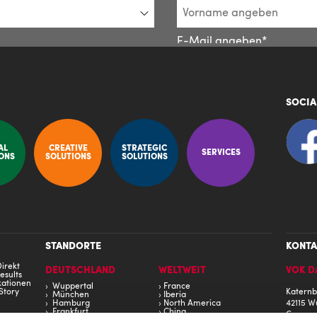
SOCIA
AL
CREATIVE
STRATEGIC
SERVICES
ONS
SOLUTIONS
SOLUTIONS
STANDORTE
KONTA
irekt
DEUTSCHLAND
WELTWEIT
VOK D
esults
ationen
Wuppertal
France
Story
Katernb
München
Iberia
Hamburg
North America
42115 W
Frankfurt
China
Germa