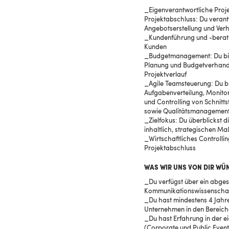
Eigenverantwortliche Proj
Projektabschluss: Du verant
Angebotserstellung und Ver
Kundenführung und -beratu
Kunden
Budgetmanagement: Du bist
Planung und Budgetverhand
Projektverlauf
Agile Teamsteuerung: Du bri
Aufgabenverteilung, Monitori
und Controlling von Schnitts
sowie Qualitätsmanagemen
Zielfokus: Du überblickst d
inhaltlich, strategischen M
Wirtschaftliches Controlli
Projektabschluss
WAS WIR UNS VON DIR WÜ
_Du verfügst über ein abge
Kommunikationswissenschaft
_Du hast mindestens 4 Jahre
Unternehmen in den Bereic
_Du hast Erfahrung in der e
(Corporate und Public Events)