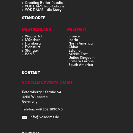
Creating Better Results
VOK DAMS Publikationen
VOK DAMS - die Story
STANDORTE
DEUTSCHLAND
WELTWEIT
Wuppertal
France
München
Iberia
Hamburg
North America
Frankfurt
China
Stuttgart
Estonia
Berlin
Middle East
United Kingdom
Eastern Europe
South America
KONTAKT
VOK DAMS EVENTS GMBH
Katernberger Straße 54
42115 Wuppertal
Germany
Telefon: +49 202 38907-0
info@
vokdams.de