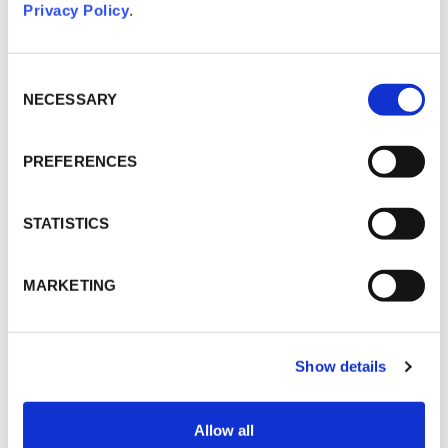
Katernberger Straße 54
Privacy Policy
.
42115 Wuppertal
INTERESSIERT?
Consent
BEWIRB DICH JETZT!
NECESSARY
Selection
PREFERENCES
DRUCKEN / SENDEN
STATISTICS
MARKETING
SHARE
Show details
WO?
Allow all